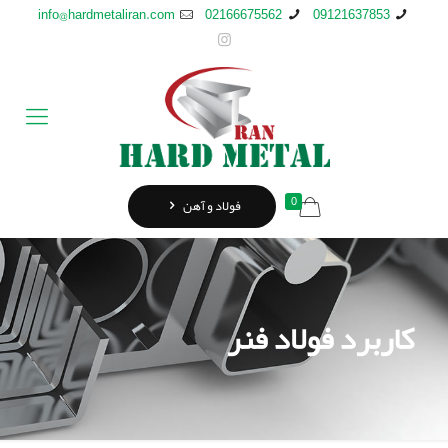
info@hardmetaliran.com
02166675562
09121637853
0
فولاد و آهن
کاربرد فولاد فنر