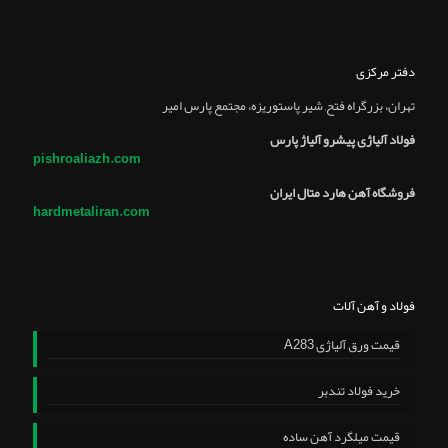
دفتر مرکزی
تهران، بزرگراه فتح, شير پاستوريزه، مجتمع پارس امير
فولاد آلیاژی پیشرو آلیاژ پارس
pishroaliazh.com
فروشگاه آهن هارد متال ایران
hardmetaliran.com
فولاد و آهن آلات
قیمت ورق آلیاژی A283
خرید فولاد تندبر
قیمت میلگرد آهن ساده