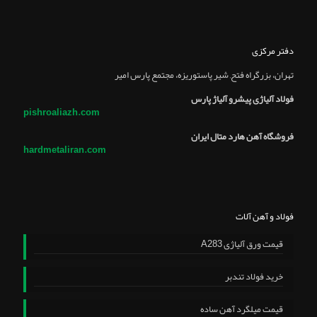
دفتر مرکزی
تهران، بزرگراه فتح, شير پاستوريزه، مجتمع پارس امير
فولاد آلیاژی پیشرو آلیاژ پارس
pishroaliazh.com
فروشگاه آهن هارد متال ایران
hardmetaliran.com
فولاد و آهن آلات
قیمت ورق آلیاژی A283
خرید فولاد تندبر
قیمت میلگرد آهن ساده