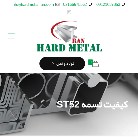
info@hardmetaliran.com
02166675562
09121637853
0
فولاد و آهن
کیفیت تسمه ST52