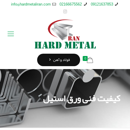
info@hardmetaliran.com
02166675562
09121637853
0
فولاد و آهن
کیفیت فنی ورق استیل