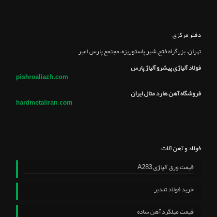
دفتر مرکزی
تهران، بزرگراه فتح, شير پاستوريزه، مجتمع پارس امير
فولاد آلیاژی پیشرو آلیاژ پارس
pishroaliazh.com
فروشگاه آهن هارد متال ایران
hardmetaliran.com
فولاد و آهن آلات
قیمت ورق آلیاژی A283
خرید فولاد تندبر
قیمت میلگرد آهن ساده