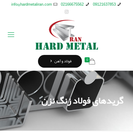
info@hardmetaliran.com
02166675562
09121637853
0
فولاد و آهن
گریدهای فولاد زنگ نزن