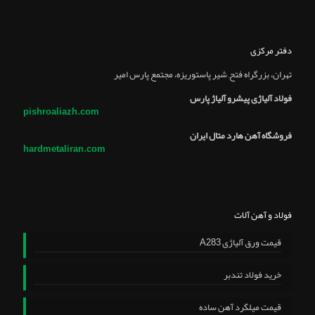
دفتر مرکزی
تهران، بزرگراه فتح, شير پاستوريزه، مجتمع پارس امير
فولاد آلیاژی پیشرو آلیاژ پارس
pishroaliazh.com
فروشگاه آهن هارد متال ایران
hardmetaliran.com
فولاد و آهن آلات
قیمت ورق آلیاژی A283
خرید فولاد تندبر
قیمت میلگرد آهن ساده