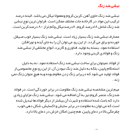
نبشی ضد زنگ
نبشی ضد زنگ حاوی آهن ،کربن،کروم ومعمولا نیکل می باشد. البته درصد
ترکیب این مواد در کارخانه جات مختلف ممکن است .فراوان ترین نوع نبشی
ضد زنگ شامل ۱۸درصد کروم. ۸درصدنیکل وکم تراز۸/۰ درصدکربن است.
مصارف نبشی ضد زنگ بسیار زیاد است. نبشی ضد زنگ بسیار خوب صـیقل
خورده و براق می گردد. از این رو، می توان آن را به جای آینه و نورافکن
استفاده نمود. بسته به تولید، فناوری و کاربرد، انواع مختلفی از نبشی ضد
زنگ و فولادی کربنی وجود دارد.
از فولاد نمیتوان برای ساخت نبشی ضد زنگ استفاده نمود. نه به دلیل
استحکام پایین، بلکه به دلیل ضد زنگ نبودن آن. از این رو نوع مخصوصی از
فولاد تولید می شود که دربرابر زنگ زدن مقاوم بوده وبه هیچ عنوان زنگ نمی
زند .
مهم ترین مشخصه نبشی ضد زنگ مقاومت در برابر خوردگی است. در فولاد
ضدزنگ، عنصر کروم نیز به آن اضافه می شود. نبشی ضد زنگ مزایای زیادی
دارد که باعث شده استفاده و شهرت آن بیشتر از دیگر فولادها تبدیل شده
است که می توان به مقاومت در برابر سایش و اکسایش، شکل دهی خوب،
چقرمگی بالا در دمای پایین، هم چنین امکان خزش در دمای بالا دارد.