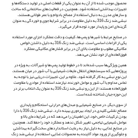
محصول موجب شده تا از آن به عنوان یکی از قطعات اصلی در تولید دستگاه‌ها و
تجهیزات بهداشتی استفاده شود. همچنین، در فعالیت‌های ساختمانی که ساخت
و سازهای مدرن به دنبال استفاده از مصالح بادوام و با عمر طولانی هستند،
نبشی ضد زنگ 316 به دلیل مقاومت در برابر شرایط جوی و خوردگی به عنوان
گزینه‌ای امن و پایدار مورد توجه قرار می‌گیرد.
در صنایع مرتبط با شیرها و پمپ‌ها، کیفیت و دقت عملکرد اجزای مورد استفاده
یکی از الزامات اساسی است. نبشی ضد زنگ 316 به دلیل داشتن خواص
مکانیکی مطلوب و مقاومت بالای آن در برابر فشارهای مکانیکی عملکرد
فوق‌العاده‌ای از خود نشان می‌دهد.
همین ویژگی‌ها سبب شده‌اند تا در خطوط تولید پمپ‌ها و شیرآلات، به ویژه در
پروژه‌هایی که سیستم‌های انتقال مایعات شیمیایی یا آب شور در میان هستند،
این نوع نبشی به کار گرفته شود. علاوه بر این، تجهیزات دریایی نیز با توجه به
تماس مداوم با آب شور و عوامل خورنده، نیازمند استفاده از موادی با مقاومت
فوق‌العاده هستند؛ از این رو نبشی ضد زنگ 316 به عنوان یک انتخاب برتر در
این حوزه جهان شناخته شده است.
از سوی دیگر، در صنایع شیمیایی و مبدل‌های حرارتی، استحکام و پایداری
مصالح نقشی کلیدی در ایجاد بهره‌وری بهینه دارد. نبشی ضد زنگ 316 با دارا
بودن ترکیبات خاص خود، این اطمینان را می‌دهد که در شرایط دمای بالا و
عوامل شیمیایی تهاجمی، تغییر شکل ندهد و عملکرد خود را حفظ کند. همچنین
در صنایع غذایی، به دلیل نیاز به رعایت استانداردهای سخت‌گیرانه بهداشتی
و جلوگیری از ورود مواد آلاینده به محصولات غذایی، استفاده از نبشی ضد زنگ