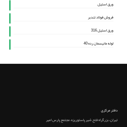
ورق استیل
فروش فولاد تندبر
ورق استیل 316
لوله مانیسمان رده 40
دفتر مرکزی
تهران، بزرگراه فتح, شير پاستوريزه، مجتمع پارس امير