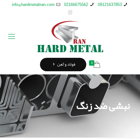
info@hardmetaliran.com
02166675562
09121637853
0
فولاد و آهن
نبشی ضد زنگ